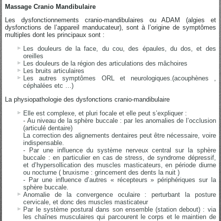
Massage Cranio Mandibulaire
Les dysfonctionnements cranio-mandibulaires ou ADAM (algies et
dysfonctions de l’appareil manducateur), sont à l’origine de symptômes
multiples dont les principaux sont :
Les douleurs de la face, du cou, des épaules, du dos, et des
oreilles
Les douleurs de la région des articulations des mâchoires
Les bruits articulaires
Les autres symptômes ORL et neurologiques.(acouphènes ,
céphalées etc …)
La physiopathologie des dysfonctions cranio-mandibulaire
Elle est complexe, et pluri focale et elle peut s’expliquer :
- Au niveau de la sphère buccale : par les anomalies de l’occlusion
(articulé dentaire)
La correction des alignements dentaires peut être nécessaire, voire
indispensable.
- Par une influence du système nerveux central sur la sphère
buccale : en particulier en cas de stress, de syndrome dépressif,
et d’hypersollication des muscles masticateurs, en période diurne
ou nocturne ( bruxisme : grincement des dents la nuit )
- Par une influence d’autres « récepteurs » périphériques sur la
sphère buccale.
Anomalie de la convergence oculaire : perturbant la posture
cervicale, et donc des muscles masticateur
Par le système postural dans son ensemble (station debout) : via
les chaînes musculaires qui parcourent le corps et le maintien de